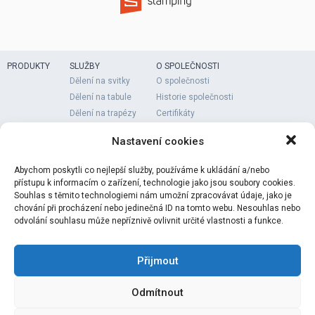
PRODUKTY
SLUŽBY
O SPOLEČNOSTI
Dělení na svitky
O společnosti
Dělení na tabule
Historie společnosti
Dělení na trapézy
Certifikáty
Dělení na radiusy
Nastavení cookies
COMPLIANCE
KARIÉRA
KONTAKTY
Abychom poskytli co nejlepší služby, používáme k ukládání a/nebo
přístupu k informacím o zařízení, technologie jako jsou soubory cookies.
Souhlas s těmito technologiemi nám umožní zpracovávat údaje, jako je
chování při procházení nebo jedinečná ID na tomto webu. Nesouhlas nebo
člen skupiny Ferona a.s.
odvolání souhlasu může nepříznivě ovlivnit určité vlastnosti a funkce.
Sídlo společnosti:
Havlíčkova 1043/11, Praha
Přijmout
Provozovna:
Průmyslová 1011, Benátky nad Jizerou
_
Tel.:
+420 326 375 989
POZVÁNKA NA VALNOU HROMADU
Odmítnout
E-mail:
info@pragmet.cz
Představenstvo společnosti PRAGMET a.s. svolává valnou