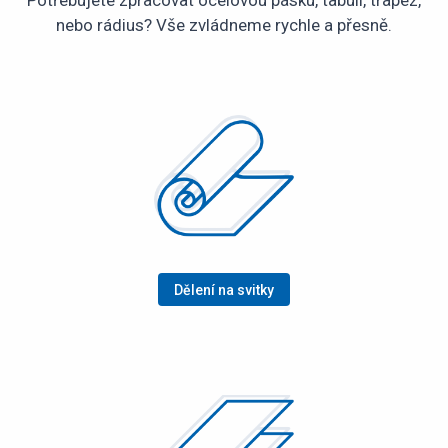
Potřebujete zpracovat ocelovou pásku, tabuli, trapéz,
nebo rádius? Vše zvládneme rychle a přesně.
Dělení na svitky