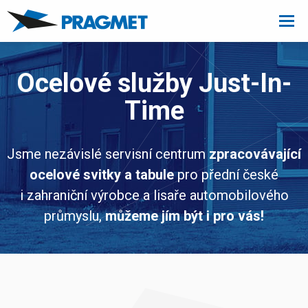
P
Ocelové služby Just-In-
r
Time
a
Jsme nezávislé servisní centrum
zpracovávající
g
ocelové svitky a tabule
pro přední české
m
i zahraniční výrobce a lisaře automobilového
e
průmyslu,
můžeme jím být i pro vás!
t
a
.